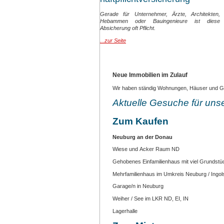
Gerade für Unternehmer, Ärzte, Architekten,
Hebammen oder Bauingenieure ist diese
Absicherung oft Pflicht.
...zur Seite
Neue Immobilien im Zulauf
Wir haben ständig Wohnungen, Häuser und Gr
Aktuelle Gesuche für uns
Zum Kaufen
Neuburg an der Donau
Wiese und Acker Raum ND
Gehobenes Einfamilienhaus mit viel Grundst
Mehrfamilienhaus im Umkreis Neuburg / Ingol
Garage/n in Neuburg
Weiher / See im LKR ND, EI, IN
Lagerhalle