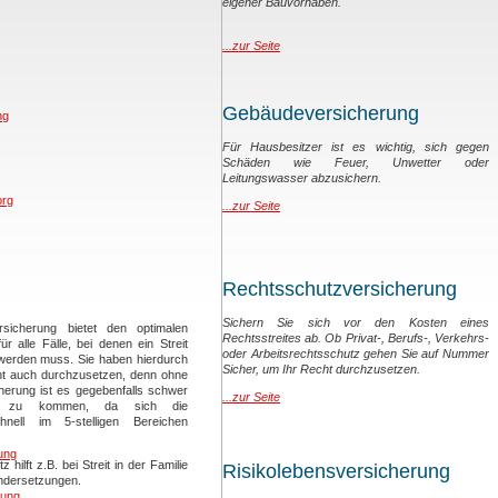
eigener Bauvorhaben.
...zur Seite
Gebäudeversicherung
ng
Für Hausbesitzer ist es wichtig, sich gegen
Schäden wie Feuer, Unwetter oder
Leitungswasser abzusichern.
org
...zur Seite
Rechtsschutzversicherung
Sichern Sie sich vor den Kosten eines
rsicherung bietet den optimalen
Rechtsstreites ab. Ob Privat-, Berufs-, Verkehrs-
r alle Fälle, bei denen ein Streit
oder Arbeitsrechtsschutz gehen Sie auf Nummer
 werden muss. Sie haben hierdurch
Sicher, um Ihr Recht durchzusetzen.
cht auch durchzusetzen, denn ohne
cherung ist es gegebenfalls schwer
...zur Seite
 zu kommen, da sich die
hnell im 5-stelligen Bereichen
ung
 hilft z.B. bei Streit in der Familie
Risikolebensversicherung
ndersetzungen.
rung