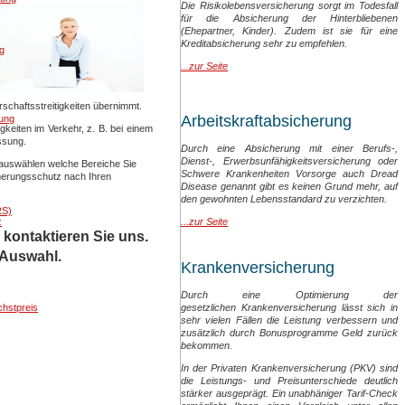
Die Risikolebensversicherung sorgt im Todesfall
für die Absicherung der Hinterbliebenen
(Ehepartner, Kinder). Zudem ist sie für eine
Kreditabsicherung sehr zu empfehlen.
g
...zur Seite
rschaftsstreitigkeiten übernimmt.
Arbeitskraftabsicherung
ung
igkeiten im Verkehr, z. B. bei einem
ssung.
Durch eine Absicherung mit einer Berufs-,
Dienst-, Erwerbsunfähigkeitsversicherung oder
auswählen welche Bereiche Sie
Schwere Krankenheiten Vorsorge auch Dread
herungsschutz nach Ihren
Disease genannt gibt es keinen Grund mehr, auf
den gewohnten Lebensstandard zu verzichten.
RS)
z
...zur Seite
 kontaktieren Sie uns.
 Auswahl.
Krankenversicherung
Durch eine Optimierung der
hstpreis
gesetzlichen Krankenversicherung lässt sich in
sehr vielen Fällen die Leistung verbessern und
zusätzlich durch Bonusprogramme Geld zurück
bekommen.
In der Privaten Krankenversicherung (PKV) sind
die Leistungs- und Preisunterschiede deutlich
stärker ausgeprägt. Ein unabhäniger Tarif-Check