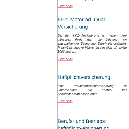
...zur Seite
KFZ, Motorrad, Quad
Versicherung
Bei der KFZ-Versicherung ist neben dem
günstigen Preis auch die Leistung von
entscheidender Bedeutung. Durch ein optimales
Preis-/Leistungsverhältnis lassen sich oft einige
100€ sparen.
...zur Seite
Haftpflichtversicherung
Eine Privathaftpflichtversicherung ist
unverzichtbar. Sie schützt vor
Schadensersatzansprüchen.
...zur Seite
Berufs- und Betriebs-
haftpflicht
versicherung