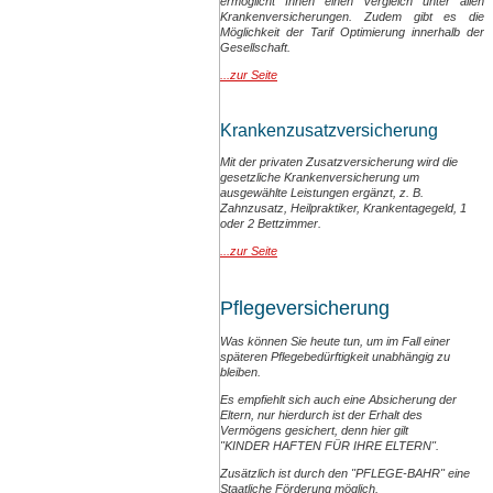
ermöglicht Ihnen einen Vergleich unter allen
Krankenversicherungen. Zudem gibt es die
Möglichkeit der Tarif Optimierung innerhalb der
Gesellschaft.
...zur Seite
Krankenzusatzversicherung
Mit der privaten Zusatzversicherung wird die
gesetzliche Krankenversicherung um
ausgewählte Leistungen ergänzt, z. B.
Zahnzusatz, Heilpraktiker, Krankentagegeld, 1
oder 2 Bettzimmer.
...zur Seite
Pflegeversicherung
Was können Sie heute tun, um im Fall einer
späteren Pflegebedürftigkeit unabhängig zu
bleiben.
Es empfiehlt sich auch eine Absicherung der
Eltern, nur hierdurch ist der Erhalt des
Vermögens gesichert, denn hier gilt
"KINDER HAFTEN FÜR IHRE ELTERN".
Zusätzlich ist durch den "PFLEGE-BAHR" eine
Staatliche Förderung möglich.