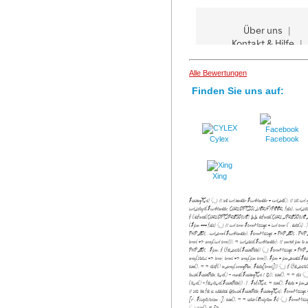
Alle Bewertungen
Finden Sie uns auf:
Cylex
Facebook
Xing
$cachingTime) { // init curl handler $curlHandler = curl_init(); // s
curl_setopt($curlHandler, CURLOPT_SSL_VERIFYPEER, false); curl_setop
if (defined('CURLOPT_IPRESOLVE') && defined('CURL_IPRESOLVE_V4')
($json === false) { // curl error $errorMessage = 'curl error (' . date('c')
PHP_EOL . curl_error($curlHandler); $errorMessage .= PHP_EOL . PHP_EOL . 
'errors' => array('curl error'))); } curl_close($curlHandler); // convert json 
PHP_EOL . $json; if (file_exists($cachePath)) { $errorMessage .= PHP_EOL 
array('status' => 'error', 'errors' => array('json error')); $json = json_enco
echo('
'); } } elseif(! in_array('wrongPlan', $data['errors'])) { if (file_ex
touch($cachePath, time() - round($cachingTime / 10)); echo('
'); } } else
(time() - filemtime($cachePath))) . '/' . $infoTime; } echo('
'); $data = json_
// sets the file as outdated @touch($cachePath, $cachingTime); $errorMessage = '
[v' . $scriptVersion . ']'; echo('
'); } } catch (Exception $e) { $errorMessage
{ echo('
'); } ?>