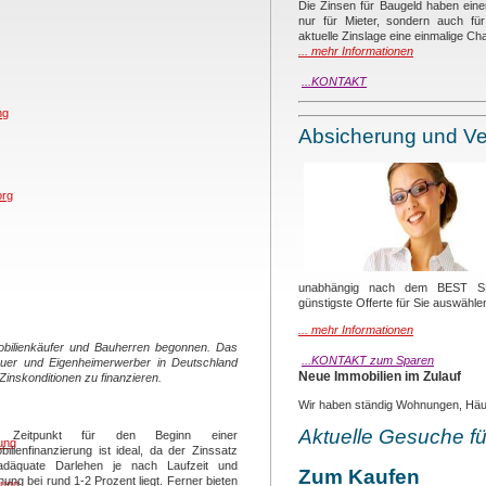
Die Zinsen für Baugeld haben einen
nur für Mieter, sondern auch für 
aktuelle Zinslage eine einmalige Cha
... mehr Informationen
...KONTAKT
ng
Absicherung und Ve
org
unabhängig nach dem BEST SE
günstigste Offerte für Sie auswähle
... mehr Informationen
obilienkäufer und Bauherren begonnen. Das
...KONTAKT zum Sparen
bauer und Eigenheimerwerber in Deutschland
Neue Immobilien im Zulauf
Zinskonditionen zu finanzieren.
Wir haben ständig Wohnungen, Häu
Aktuelle Gesuche f
 Zeitpunkt für den Beginn einer
ung
ilienfinanzierung ist ideal, da der Zinssatz
adäquate Darlehen je nach Laufzeit und
Zum Kaufen
hung bei rund 1-2 Prozent liegt. Ferner bieten
rung