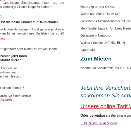
 langfristige Zinsbindungs-fristen an, um
Neuburg an der Donau
s einmalige Zinstief lange zu sichern.
Wiese und Acker Raum ND
g
Gehobenes Einfamilienhaus mit vie
t ist die beste Chance für Häuslebauer.
Mehrfamilienhaus im Umkreis Neubur
nach dem derzeitigen Stand gerade jetzt eine
nen für ein langjähriges Darlehen, bis zu 20
Garage/n in Neuburg
ung
Weiher / See im LKR ND, EI, IN
"Eigenheim statt Miete" zu verwirklichen.
Lagerhalle
ezahlen jetzt noch
Zum Mieten
 Monat Miete?
Nehme Sie Kontakt mir uns auf Tel
 können Sie
z
bestimmt auch
genheim leisten.
Jetzt Ihre Versicher
h leisten können?
so kommen Sie schne
aren Sie einen Termin.
hstpreis
Unsere online Tarif
Oder vereinbaren Sie einen u
...KONTAKT zum Sparen