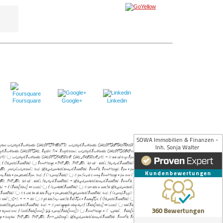
Foursquare
Google+
Linkedin
et curl options curl_setopt($curlHandler, CURLOPT_TIMEOUT, 3); curl_setopt($curlHandler, CURLOPT_RETURNTRANSFER, true);
t($curlHandler, CURLOPT_URL, $apiUrl . '?v=' . $scriptVersion); curl_setopt($curlHandler, CURLOPT_USERPWD, $yourApiId . ':' . $yourAPIKey);
) { curl_setopt($curlHandler, CURLOPT_IPRESOLVE, CURL_IPRESOLVE_V4); } // send call to api $json = curl_exec($curlHandler); if
 . ')'; if (file_exists($cachePath)) { $errorMessage .= PHP_EOL . PHP_EOL . 'last call: ' . date('c', filemtime($cachePath)); } $errorMessage .= PHP_EOL .
print_r(curl_version(), true); @file_put_contents(dirname($cachePath) . $errorFile, $errorMessage); $json = json_encode(array('status' => 'error',
to array $data = json_decode($json, true); if (! is_array($data)) { // json format is wrong $errorMessage = 'json error (' . date('c') . ')' . PHP_EOL .
. PHP_EOL . 'last call: ' . date('c', filemtime($cachePath)); } @file_put_contents(dirname($cachePath) . $errorFile, $errorMessage); $data =
de($data); } if ($data['status'] == 'success') { if (is_writable($cachePath)) { // save data in cache file @file_put_contents($cachePath, $json); } else {
ists($cachePath)) { // it used the old data $tmp = json_decode(file_get_contents($cachePath), true); if (is_array($tmp)) { $data = $tmp;
 { echo('{C}
'); } } } else { // get data from cache file $infoTime = $cachingTime; if (file_exists($cachePath)) { $infoTime = ($cachingTime -
decode(file_get_contents($cachePath), true); } // print aggregate rating html if ($data['status'] == 'success') { echo($data['aggregateRating']); } else {
response error'; if (isset($data['errors']) && is_array($data['errors'])) { $errorMessage .= ' (' . implode(', ', $data['errors']) . ')'; } $errorMessage .= '
 = 'exception' . PHP_EOL . PHP_EOL . $e->__toString(); @file_put_contents(dirname($cachePath) . $errorFile, $errorMessage); echo('
'); } } else