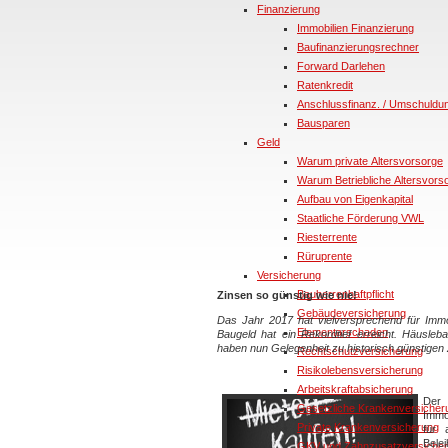
Finanzierung
Immobilien Finanzierung
Baufinanzierungsrechner
Forward Darlehen
Ratenkredit
Anschlussfinanz. / Umschuldu
Bausparen
Geld
Warum private Altersvorsorge
Warum Betriebliche Altersvors
Aufbau von Eigenkapital
Staatliche Förderung VWL
Riesterrente
Rüruprente
Versicherung
Bauherrenhaftpflicht
Zinsen so günstig wie nie!
Gebäudeversicherung
Das Jahr 2017 hat vielversprechend für Imm
Elementarschaden
Baugeld hat ein Rekordtief erreicht. Häusle
haben nun Gelegenheit zu historisch günstigen 
Rechtschutzversicherung
Risikolebensversicherung
Arbeitskraftabsicherung
Der
Gesetzliche Krankenversicher
Immob
Private Krankenversicherung
für 
Belei
GKV und Zahnzusatzversiche