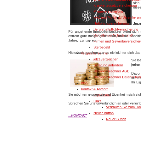
sich
Krankenzusatzversicherung
diese
Pflegeversicherung
KFZ und Motorrad Versicherun
Haftpflichtversicherung
Jetz
Berufshaftpflichtversicherung
Für angehende Immobilienbesitzer bietet sich 
Verhalten im Schadensfall
extrem gute Ausgangssituation, um die Konditio
Jahre, zu fixieren.
Firmen und Gewerbeversicher
Sterbegeld
Historisch gesehen war es nie leichter sich das 
Vergleichsrechner
jetzt vergleichen
Sie b
jeden
Beratung anfordern
Vergleichsrechner AGB
Davon
Vergleichsrechner Datenschut
sich 
Ihr Ei
Blog
Kontakt & Anfahrt
Sie möchten wissen wie viel Eigenheim sich sic
Impressum
Links
Sprechen Sie uns unverbindlich an oder vereinb
Verkaufen Sie zum Höc
Neuer Button
...KONTAKT
Neuer Button