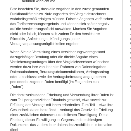
nehmen wir nicht vor.
Bitte beachten Sie, dass alle Angaben in den zuvor genannten
Funktionalitäten bzw. Nutzungsarten des Vergleichsrechners
wahrheitsgemäß erfolgen müssen. Falsche Angaben verfälschen
das Tarifberechnungsergebnis und können sich später negativ
auf die Versicherungspflicht auswirken. Machen Sie Angaben
nicht oder falsch, können sich zudem für den Versicherer
Rücktritts-, Anfechtungs-, Kündigungs-, oder
Vertragsanpassungsmöglichkeiten ergeben.
Wenn Sie die Vermittlung eines Versicherungsvertrags samt
dazugehöriger Beratung oder die direkte Abgabe eines
Versicherungsantrages über den Vergleichsrechner wünschen,
e
werden dazu Ihre von Ihnen im Rahmen von Dateneingaben,
Datenaufnahmen, Beratungsdokumentationen, Vertragsantrag
oder -abschluss sowie der Vertragsbetreuung angegebenen
$
personenbezogenen Daten benötigt (im Folgenden kurz:
„Daten“).
Die damit verbundene Erhebung und Verwendung Ihrer Daten ist
zum Teil per gesetzlicher Erlaubnis gestattet, etwa soweit zur
Erfüllung des Vertrags mit Ihnen erforderlich. Zum Teil – etwa Ihre
Gesundheitsdaten betreffend – verlangt das Gesetz die Erteilung
einer zusätzlichen datenschutzrechtlichen Einwilligung. Diese
Erteilung dieser Einwilligung ist Gegenstand des hiesigen
Dokuments, das zudem Ihrer datenschutzrechtlichen Information
dient.