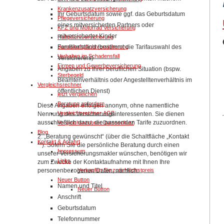
Krankenzusatzversicherung
Ihr Geburtsdatum sowie ggf. das Geburtsdatum
Pflegeversicherung
eines mitversicherten Partners oder
KFZ und Motorrad Versicherung
mitversicherter Kinder
Haftpflichtversicherung
Familienstand (bestimmt die Tarifauswahl des
Berufshaftpflichtversicherung
Verhalten im Schadensfall
Versicherers)
Firmen und Gewerbeversicherung
Angaben zu Ihrer beruflichen Situation (bspw.
Sterbegeld
Beamtenverhältnis oder Angestelltenverhältnis im
Vergleichsrechner
öffentlichen Dienst)
jetzt vergleichen
Beratung anfordern
Diese Angaben erfolgen anonym, ohne namentliche
Vergleichsrechner AGB
Nennung des Versicherungsinteressenten. Sie dienen
ausschließlich dazu, die passenden Tarife zuzuordnen.
Vergleichsrechner Datenschutz
Blog
2. „Beratung gewünscht“ (über die Schaltfläche „Kontakt
Kontakt & Anfahrt
*“): Sofern Sie die persönliche Beratung durch einen
Impressum
unserer Versicherungsmakler wünschen, benötigen wir
Links
zum Zwecke der Kontaktaufnahme mit Ihnen Ihre
Verkaufen Sie zum Höchstpreis
personenbezogenen Daten, nämlich:
Neuer Button
Namen und Titel
Neuer Button
Anschrift
Geburtsdatum
Telefonnummer