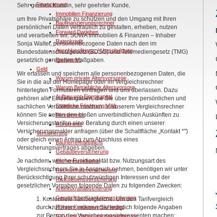
Finanzierung
Sehr geehrte Kundin, sehr geehrter Kunde,
Immobilien Finanzierung
um Ihre Privatsphäre zu schützen und den Umgang mit Ihren
Baufinanzierungsrechner
persönlichen Daten vertraulich zu gestalten, erheben, nutzen
Forward Darlehen
und verarbeiten wir, SOWA Immobilien & Finanzen – Inhaber
Ratenkredit
Sonja Walter, personenbezogene Daten nach den im
Anschlussfinanz. / Umschuldung
Bundesdatenschutzgesetz (BDSG) und Telemediengesetz (TMG)
Bausparen
gesetzlich geregelten Maßgaben.
Geld
Wir erfassen und speichern alle personenbezogenen Daten, die
Warum private Altersvorsorge
Sie in die auf der Homepage oder im Vergleichsrechner
Warum Betriebliche Altersvorsorg
hinterlegten Formularen eintragen und uns überlassen. Dazu
Aufbau von Eigenkapital
gehören alle Einzelangaben, die Sie über Ihre persönlichen und
Staatliche Förderung VWL
sachlichen Verhältnisse machen. In unserem Vergleichsrechner
können Sie neben den bloßen unverbindlichen Auskünften zu
Riesterrente
Versicherungstarifen eine Beratung durch einen unserer
Rüruprente
Versicherungsmakler anfragen (über die Schaltfläche „Kontakt *")
Versicherung
oder gleich einen Antrag zum Abschluss eines
Bauherrenhaftpflicht
Versicherungsvertrages abgeben.
Gebäudeversicherung
Je nachdem, welche Funktionalität bzw. Nutzungsart des
Elementarschaden
Vergleichsrechners Sie in Anspruch nehmen, benötigen wir unter
Rechtschutzversicherung
Berücksichtigung Ihrer schutzwürdigen Interessen und der
Risikolebensversicherung
gesetzlichen Vorgaben folgende Daten zu folgenden Zwecken:
Arbeitskraftabsicherung
Gesetzliche Krankenversicherung
1. Kostenfreie Tarifvergleiche: Um den Tarifvergleich
Private Krankenversicherung
durchzuführen, müssen Sie lediglich folgende Angaben
zur Person des Versicherungsinteressenten machen:
GKV und Zahnzusatzversicherung