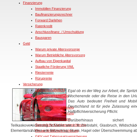
Finanzierung
Immobilien Finanzierung
Baufinanzierungsrechner
Forward Darlehen
Ratenkredit
Anschlussfinanz. / Umschuldung
Bausparen
Geld
Warum private Altersvorsorge
Warum Betriebliche Altersvorsorg
Aufbau von Eigenkapital
Staatliche Förderung VWL
Riesterrente
Rüruprente
Versicherung
Bauherrenhaftpflicht
Egal ob es der Weg zur Arbeit, die Spritz
Gebäudeversicherung
Wochenende oder die Reise in den Urla
Das Auto bedeutet Freiheit und Mobili
Elementarschaden
Deutschland ist für jede Zulassung ei
Rechtschutzversicherung
Haftpflichtversicherung Pflicht.
Risikolebensversicherung
Arbeitskraftabsicherung
Darüberhinaus sichert
Gesetzliche Krankenversicherung
Teilkaskoversicherung Schäden wie z. B. Diebstahl, Glasbruch, Wildschä
Elementarschäden wie Blitzschlag, Sturm, Hagel oder Überschwemmung ab
Private Krankenversicherung
GKV und Zahnzusatzversicherung