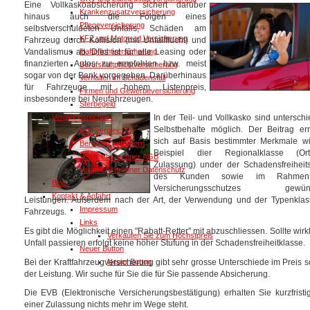
Eine Vollkaskoabsicherung sichert darüber
Krankenzusatzversicherung
hinaus auch die Folgen eines
Pflegeversicherung
selbstverschuldeten Unfalls, Schäden am
KFZ und Motorrad Versicherung
Fahrzeug durch Kollision (mit Unfallflucht) und
Vandalismus ab. Dies ist für alle Leasing oder
Haftpflichtversicherung
finanzierten Autos zu empfehlen bzw. meist
Berufshaftpflichtversicherung
sogar von der Bank vorgegeben. Darüberhinaus
Verhalten im Schadensfall
für Fahrzeuge mit hohem Listenpreis,
Firmen und Gewerbeversicherung
insbesondere bei Neufahrzeugen.
Sterbegeld
Vergleichsrechner
In der Teil- und Vollkasko sind unterschi
Selbstbehalte möglich. Der Beitrag er
jetzt vergleichen
sich auf Basis bestimmter Merkmale w
Beratung anfordern
Beispiel dier Regionalklasse (O
Vergleichsrechner AGB
Zulassung) under der Schadensfreiheit
Vergleichsrechner Datenschutz
des Kunden sowie im Rahme
Blog
Versicherungsschutzes gewüns
Kontakt & Anfahrt
Leistungen. Außerdem nach der Art, der Verwendung und der Typenkla
Impressum
Fahrzeugs.
Links
Es gibt die Möglichkeit einen "Rabatt-Retter" mit abzuschliessen. Sollte wirkl
Verkaufen Sie zum Höchstpreis
Unfall passieren erfolgt keine höher Stufung in der Schadensfreiheitklasse.
Neuer Button
Bei der Kraftfahrzeugversicherung gibt sehr grosse Unterschiede im Preis s
Neuer Button
der Leistung. Wir suche für Sie die für Sie passende Absicherung.
Die EVB (Elektronische Versicherungsbestätigung) erhalten Sie kurzfristi
einer Zulassung nichts mehr im Wege steht.