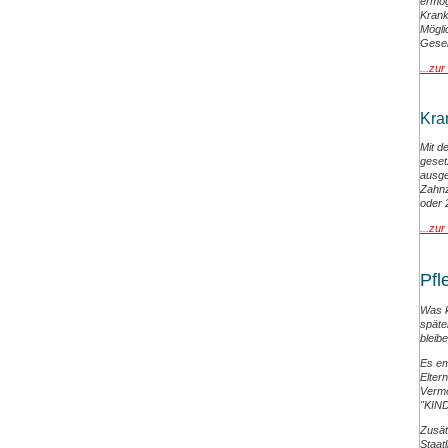
ermög
Kran
Mögli
Gesel
...zur
Kra
Mit d
geset
ausge
Zahnz
oder 
...zur
Pfl
Was k
späte
bleibe
Es em
Eltern
Vermö
"KIN
Zusät
Staat