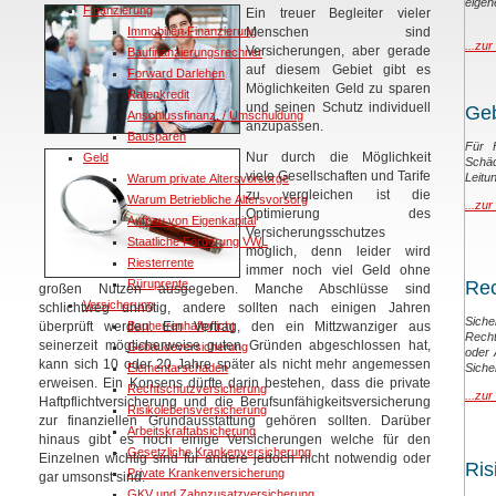
eigen
Finanzierung
Ein treuer Begleiter vieler
Immobilien Finanzierung
Menschen sind
...zur
Versicherungen, aber gerade
Baufinanzierungsrechner
auf diesem Gebiet gibt es
Forward Darlehen
Möglichkeiten Geld zu sparen
Ratenkredit
und seinen Schutz individuell
Geb
Anschlussfinanz. / Umschuldung
anzupassen.
Bausparen
Für H
Nur durch die Möglichkeit
Geld
Sch
viele Gesellschaften und Tarife
Leitu
Warum private Altersvorsorge
zu vergleichen ist die
Warum Betriebliche Altersvorsorg
...zur
Optimierung des
Aufbau von Eigenkapital
Versicherungsschutzes
Staatliche Förderung VWL
möglich, denn leider wird
Riesterrente
immer noch viel Geld ohne
Rüruprente
Rec
großen Nutzen ausgegeben. Manche Abschlüsse sind
Versicherung
schlichtweg unnötig, andere sollten nach einigen Jahren
Sich
überprüft werden. Ein Vertrag, den ein Mittzwanziger aus
Bauherrenhaftpflicht
Recht
seinerzeit möglicherweise guten Gründen abgeschlossen hat,
Gebäudeversicherung
oder 
kann sich 10 oder 20 Jahre später als nicht mehr angemessen
Elementarschaden
Siche
erweisen. Ein Konsens dürfte darin bestehen, dass die private
Rechtschutzversicherung
...zur
Haftpflichtversicherung und die Berufsunfähigkeitsversicherung
Risikolebensversicherung
zur finanziellen Grundausstattung gehören sollten. Darüber
Arbeitskraftabsicherung
hinaus gibt es noch einige Versicherungen welche für den
Gesetzliche Krankenversicherung
Einzelnen wichtig sind für andere jedoch nicht notwendig oder
Ris
Private Krankenversicherung
gar umsonst sind.
GKV und Zahnzusatzversicherung