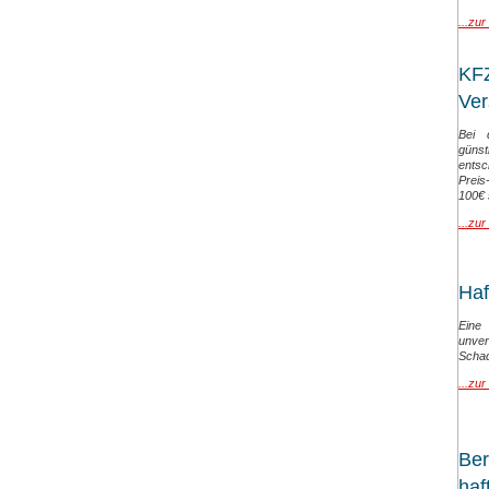
...zur
KFZ
Ver
Bei 
güns
entsc
Preis
100€ 
...zur
Haf
Eine
unv
Scha
...zur
Ber
haft