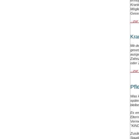
ermög
Kran
Mögli
Gesel
...zur
Kra
Mit d
geset
ausge
Zahnz
oder 
...zur
Pfl
Was k
späte
bleibe
Es em
Eltern
Vermö
"KIN
Zusät
Staat