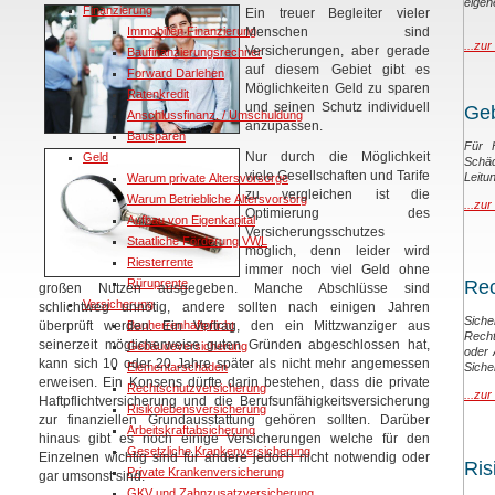
eigen
Finanzierung
Ein treuer Begleiter vieler
Immobilien Finanzierung
Menschen sind
...zur
Versicherungen, aber gerade
Baufinanzierungsrechner
auf diesem Gebiet gibt es
Forward Darlehen
Möglichkeiten Geld zu sparen
Ratenkredit
und seinen Schutz individuell
Geb
Anschlussfinanz. / Umschuldung
anzupassen.
Bausparen
Für H
Nur durch die Möglichkeit
Geld
Sch
viele Gesellschaften und Tarife
Leitu
Warum private Altersvorsorge
zu vergleichen ist die
Warum Betriebliche Altersvorsorg
...zur
Optimierung des
Aufbau von Eigenkapital
Versicherungsschutzes
Staatliche Förderung VWL
möglich, denn leider wird
Riesterrente
immer noch viel Geld ohne
Rüruprente
Rec
großen Nutzen ausgegeben. Manche Abschlüsse sind
Versicherung
schlichtweg unnötig, andere sollten nach einigen Jahren
Sich
überprüft werden. Ein Vertrag, den ein Mittzwanziger aus
Bauherrenhaftpflicht
Recht
seinerzeit möglicherweise guten Gründen abgeschlossen hat,
Gebäudeversicherung
oder 
kann sich 10 oder 20 Jahre später als nicht mehr angemessen
Elementarschaden
Siche
erweisen. Ein Konsens dürfte darin bestehen, dass die private
Rechtschutzversicherung
...zur
Haftpflichtversicherung und die Berufsunfähigkeitsversicherung
Risikolebensversicherung
zur finanziellen Grundausstattung gehören sollten. Darüber
Arbeitskraftabsicherung
hinaus gibt es noch einige Versicherungen welche für den
Gesetzliche Krankenversicherung
Einzelnen wichtig sind für andere jedoch nicht notwendig oder
Ris
Private Krankenversicherung
gar umsonst sind.
GKV und Zahnzusatzversicherung