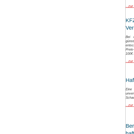
...zur
KFZ
Ver
Bei 
güns
entsc
Preis
100€ 
...zur
Haf
Eine
unv
Scha
...zur
Ber
haft